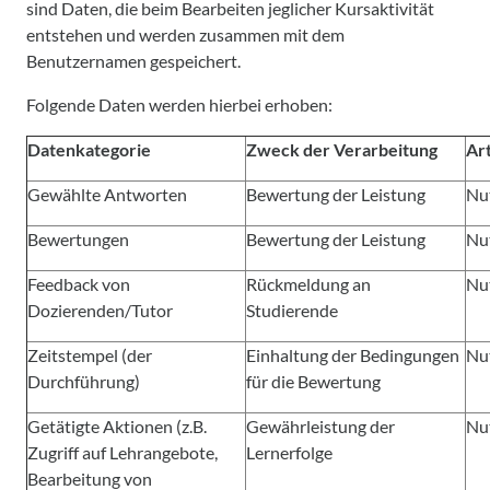
sind Daten, die beim Bearbeiten jeglicher Kursaktivität
entstehen und werden zusammen mit dem
Benutzernamen gespeichert.
Folgende Daten werden hierbei erhoben:
Datenkategorie
Zweck der Verarbeitung
Ar
Gewählte Antworten
Bewertung der Leistung
Nu
Bewertungen
Bewertung der Leistung
Nu
Feedback von
Rückmeldung an
Nu
Dozierenden/Tutor
Studierende
Zeitstempel (der
Einhaltung der Bedingungen
Nu
Durchführung)
für die Bewertung
Getätigte Aktionen (z.B.
Gewährleistung der
Nu
Zugriff auf Lehrangebote,
Lernerfolge
Bearbeitung von