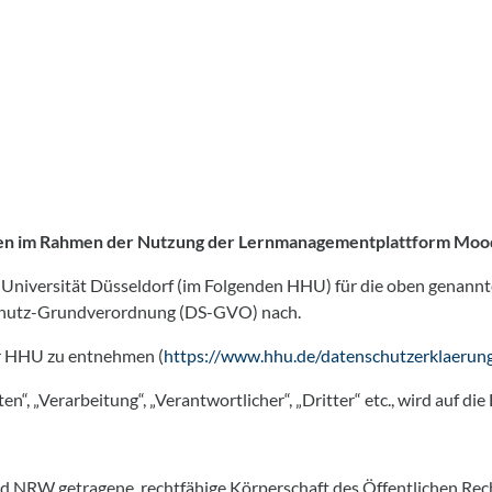
en im Rahmen der Nutzung der Lernmanagementplattform Moodl
Universität Düsseldorf (im Folgenden HHU) für die oben genann
nschutz-Grundverordnung (DS-GVO) nach.
er HHU zu entnehmen (
https://www.hhu.de/datenschutzerklaerun
, „Verarbeitung“, „Verantwortlicher“, „Dritter“ etc., wird auf di
d NRW getragene, rechtfähige Körperschaft des Öffentlichen Rechts