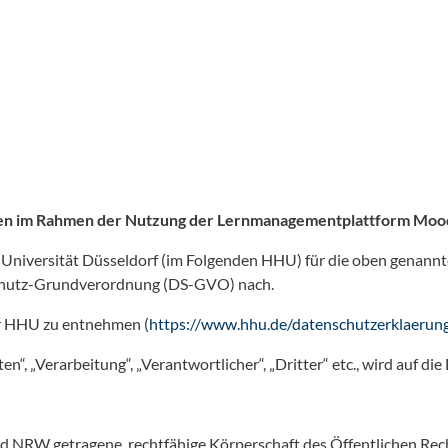
en im Rahmen der Nutzung der Lernmanagementplattform Moodl
Universität Düsseldorf (im Folgenden HHU) für die oben genann
nschutz-Grundverordnung (DS-GVO) nach.
er HHU zu entnehmen (
https://www.hhu.de/datenschutzerklaerun
, „Verarbeitung“, „Verantwortlicher“, „Dritter“ etc., wird auf di
d NRW getragene, rechtfähige Körperschaft des Öffentlichen Rechts