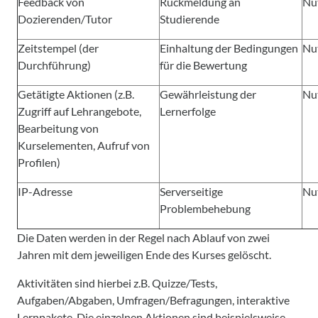
Feedback von
Rückmeldung an
Nu
Dozierenden/Tutor
Studierende
Zeitstempel (der
Einhaltung der Bedingungen
Nu
Durchführung)
für die Bewertung
Getätigte Aktionen (z.B.
Gewährleistung der
Nu
Zugriff auf Lehrangebote,
Lernerfolge
Bearbeitung von
Kurselementen, Aufruf von
Profilen)
IP-Adresse
Serverseitige
Nu
Problembehebung
Die Daten werden in der Regel nach Ablauf von zwei
Jahren mit dem jeweiligen Ende des Kurses gelöscht.
Aktivitäten sind hierbei z.B. Quizze/Tests,
Aufgaben/Abgaben, Umfragen/Befragungen, interaktive
Lernpakete. Die einzelnen Aktionen sind beispielsweise